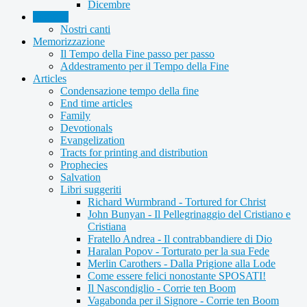
Dicembre
Soggetti
Nostri canti
Memorizzazione
Il Tempo della Fine passo per passo
Addestramento per il Tempo della Fine
Articles
Condensazione tempo della fine
End time articles
Family
Devotionals
Evangelization
Tracts for printing and distribution
Prophecies
Salvation
Libri suggeriti
Richard Wurmbrand - Tortured for Christ
John Bunyan - Il Pellegrinaggio del Cristiano e
Cristiana
Fratello Andrea - Il contrabbandiere di Dio
Haralan Popov - Torturato per la sua Fede
Merlin Carothers - Dalla Prigione alla Lode
Come essere felici nonostante SPOSATI!
Il Nascondiglio - Corrie ten Boom
Vagabonda per il Signore - Corrie ten Boom