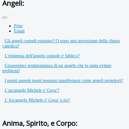
Angeli:
Print
Email
Gli angeli custodi esistono? O sono una invenzione della chiesa
cattolica?
L'esistenza dell'angelo custode e' biblico?
Giuseppino: testimonianza di un angelo che lo aiuta evitare
problemi!
I nostri parenti morti possono manifestarsi come angeli protettori?
L'arcangelo Michele e' Gesu'?
L'Arcangelo Michele e' Gesu' o no?
Anima, Spirito, e Corpo: