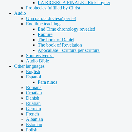
LA RICERCA FINALE - Rick Joyner
Prophecies fulfilled by Christ
Audio
Una parola di Gesu' per te!
End time teachings
End Time chronology revealed
Rapture
The book of Daniel
The book of Revelation
Apocalisse - scrittura per scrittura
Sopravvivenza
Audio Bible
Other languages
English
Espanol
Para ninos
Romana
Croatian
Danish
Russian
German
French
Albanian
Estonian
Polish