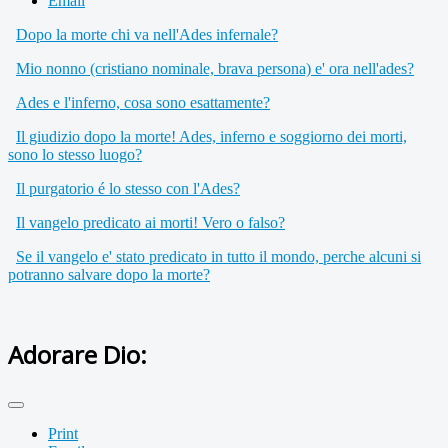
Email
Dopo la morte chi va nell'Ades infernale?
Mio nonno (cristiano nominale, brava persona) e' ora nell'ades?
Ades e l'inferno, cosa sono esattamente?
Il giudizio dopo la morte! Ades, inferno e soggiorno dei morti,
sono lo stesso luogo?
Il purgatorio é lo stesso con l'Ades?
Il vangelo predicato ai morti! Vero o falso?
Se il vangelo e' stato predicato in tutto il mondo, perche alcuni si
potranno salvare dopo la morte?
Adorare Dio:
Print