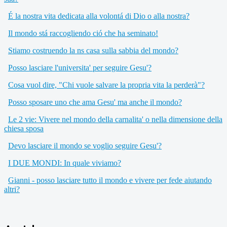
É la nostra vita dedicata alla volontá di Dio o alla nostra?
Il mondo stá raccogliendo ció che ha seminato!
Stiamo costruendo la ns casa sulla sabbia del mondo?
Posso lasciare l'universita' per seguire Gesu'?
Cosa vuol dire, "Chi vuole salvare la propria vita la perderà"?
Posso sposare uno che ama Gesu' ma anche il mondo?
Le 2 vie: Vivere nel mondo della carnalita' o nella dimensione della
chiesa sposa
Devo lasciare il mondo se voglio seguire Gesu'?
I DUE MONDI: In quale viviamo?
Gianni - posso lasciare tutto il mondo e vivere per fede aiutando
altri?