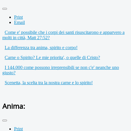
Print
Email
Come e' possibile che i corpi dei santi risuscitarono e apparvero a
molti in città, Matt 27:52?
La differenza tra anima, spirito e corpo!
Carne o Spirito? Le mie priorita', o quelle di Cristo?
I 144.000 come possono irreprensibili se non c'e' neanche uno
giusto?
Scenetta, la scelta tra la nostra carne e lo spirito!
Anima:
Print