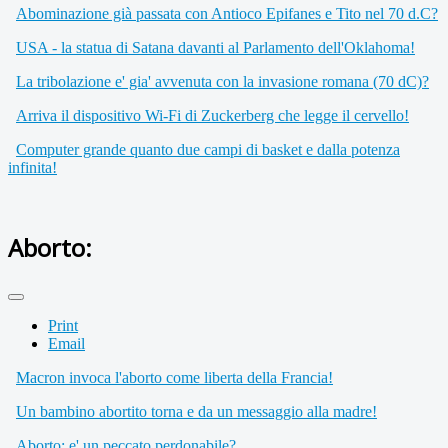
Abominazione già passata con Antioco Epifanes e Tito nel 70 d.C?
USA - la statua di Satana davanti al Parlamento dell'Oklahoma!
La tribolazione e' gia' avvenuta con la invasione romana (70 dC)?
Arriva il dispositivo Wi-Fi di Zuckerberg che legge il cervello!
Computer grande quanto due campi di basket e dalla potenza
infinita!
Aborto:
Print
Email
Macron invoca l'aborto come liberta della Francia!
Un bambino abortito torna e da un messaggio alla madre!
Aborto: e' un peccato perdonabile?