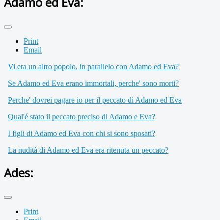
Adamo ed Eva:
Print
Email
Vi era un altro popolo, in parallelo con Adamo ed Eva?
Se Adamo ed Eva erano immortali, perche' sono morti?
Perche' dovrei pagare io per il peccato di Adamo ed Eva
Qual'é stato il peccato preciso di Adamo e Eva?
I figli di Adamo ed Eva con chi si sono sposati?
La nudità di Adamo ed Eva era ritenuta un peccato?
Ades:
Print