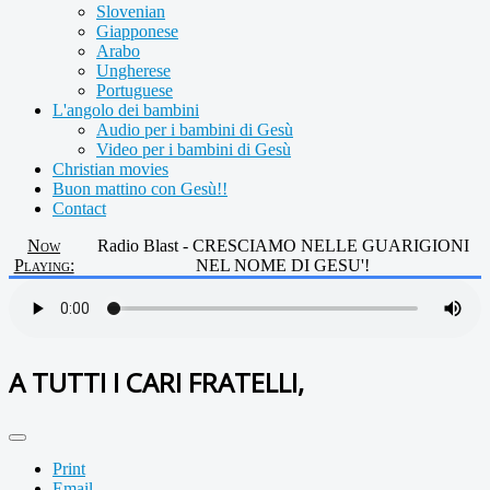
Slovenian
Giapponese
Arabo
Ungherese
Portuguese
L'angolo dei bambini
Audio per i bambini di Gesù
Video per i bambini di Gesù
Christian movies
Buon mattino con Gesù!!
Contact
Now
Radio Blast - CRESCIAMO NELLE GUARIGIONI
Playing:
NEL NOME DI GESU'!
A TUTTI I CARI FRATELLI,
Print
Email