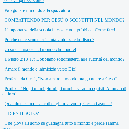
per l'evangelizzazione?
Paragonare il mondo alla spazzatura
COMBATTENDO PER GESÚ O SCONFITTI NEL MONDO?
L'importanza della scuola in casa e non pubblica. Come fare!
Perche nelle scuole c'e' tanta violenza e bullismo?
Gesú é la risposta al mondo che muore!
1 Pietro 2:13-17: Dobbiamo sottometterci alle autoritá del mondo?
Amare il mondo e inimicizia verso Dio!
Profezia da Gesù, "Non amare il mondo ma guardare a Gesu"
Profezia "Negli ultimi giorni gli uomini saranno egoisti. Allontanati
da loro!"
Quando ci siamo stancati di girare a vuoto, Gesu ci aspetta!
TI SENTI SOLO?
Che giova all'uomo se guadagna tutto il mondo e perde l'anima
sua?