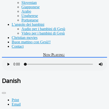
Slovenian
Giapponese
Arabo
Ungherese
Portuguese
L'angolo dei bambini
Audio per i bambini di Gesù
Video per i bambini di Gesù
Christian movies
Buon mattino con Gesù!!
Contact
Now Playing:
Danish
Print
Email