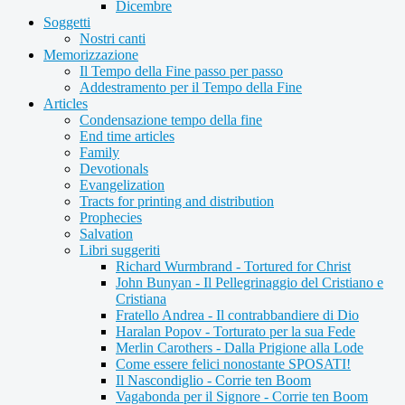
Dicembre
Soggetti
Nostri canti
Memorizzazione
Il Tempo della Fine passo per passo
Addestramento per il Tempo della Fine
Articles
Condensazione tempo della fine
End time articles
Family
Devotionals
Evangelization
Tracts for printing and distribution
Prophecies
Salvation
Libri suggeriti
Richard Wurmbrand - Tortured for Christ
John Bunyan - Il Pellegrinaggio del Cristiano e
Cristiana
Fratello Andrea - Il contrabbandiere di Dio
Haralan Popov - Torturato per la sua Fede
Merlin Carothers - Dalla Prigione alla Lode
Come essere felici nonostante SPOSATI!
Il Nascondiglio - Corrie ten Boom
Vagabonda per il Signore - Corrie ten Boom