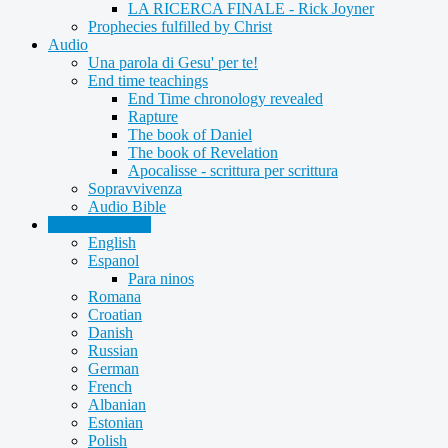
LA RICERCA FINALE - Rick Joyner
Prophecies fulfilled by Christ
Audio
Una parola di Gesu' per te!
End time teachings
End Time chronology revealed
Rapture
The book of Daniel
The book of Revelation
Apocalisse - scrittura per scrittura
Sopravvivenza
Audio Bible
Other languages
English
Espanol
Para ninos
Romana
Croatian
Danish
Russian
German
French
Albanian
Estonian
Polish