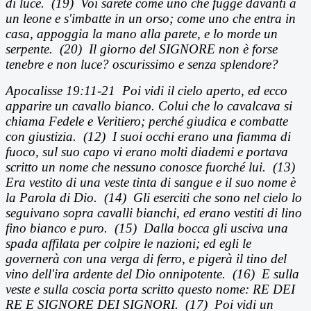
di luce.
(19)
Voi sarete come uno che fugge davanti a
un leone e s'imbatte in un orso; come uno che entra in
casa, appoggia la mano alla parete, e lo morde un
serpente. (20) Il giorno del SIGNORE non
è forse
tenebre e non luce? oscurissimo e senza splendore?
Apocalisse 19:11-21 Poi vidi il cielo aperto, ed ecco
apparire un cavallo bianco. Colui che lo cavalcava si
chiama Fedele e Veritiero; perché giudica e combatte
con giustizia. (12) I suoi occhi erano una fiamma di
fuoco, sul suo capo vi erano molti diademi e portava
scritto un nome che nessuno conosce fuorché lui. (13)
Era vestito di una veste tinta di sangue e il suo nome è
la Parola di Dio. (14) Gli eserciti che sono nel cielo lo
seguivano sopra cavalli bianchi, ed erano vestiti di lino
fino bianco e puro. (15) Dalla bocca gli usciva una
spada affilata per colpire le nazioni; ed egli le
governerà con una verga di ferro, e pigerà il tino del
vino dell'ira ardente del Dio onnipotente. (16) E sulla
veste e sulla coscia porta scritto questo nome: RE DEI
RE E SIGNORE DEI SIGNORI. (17) Poi vidi un