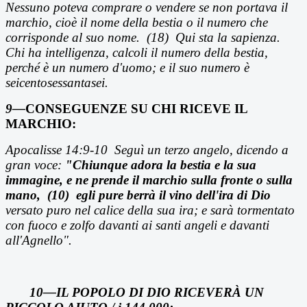
Nessuno poteva comprare o vendere se non portava il
marchio, cioè il nome della bestia o il numero che
corrisponde al suo nome. (18) Qui sta la sapienza.
Chi ha intelligenza, calcoli il numero della bestia,
perché è un numero d'uomo; e il suo numero è
seicentosessantasei.
9—
CONSEGUENZE SU CHI RICEVE IL
MARCHIO:
Apocalisse 14:9-10
Segu
ì un terzo angelo, dicendo a
gran voce:
"Chiunque adora la bestia e la sua
immagine, e ne prende il marchio sulla fronte o sulla
mano,
(10)
egli pure berr
à il vino dell'ira di Dio
versato puro nel calice della sua ira; e sarà tormentato
con fuoco e zolfo davanti ai santi angeli e davanti
all'Agnello".
10—IL POPOLO DI DIO RICEVERÀ UN