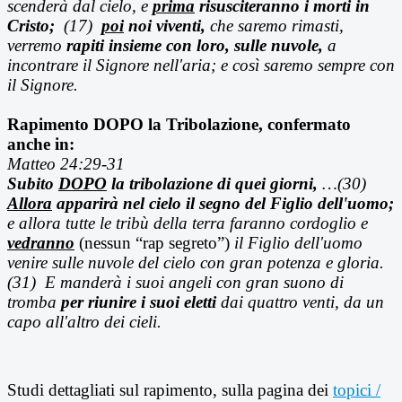
scenderà dal cielo, e
prima
risusciteranno i morti in
Cristo;
(17)
poi
noi viventi,
che saremo rimasti,
verremo
rapiti insieme con loro, sulle nuvole,
a
incontrare il Signore nell'aria; e così saremo sempre con
il Signore.
Rapimento DOPO la Tribolazione, confermato
anche in:
Matteo 24:29-31
Subito
DOPO
la tribolazione di quei giorni,
…(30)
Allora
apparirà nel cielo il segno del Figlio dell'uomo;
e allora tutte le tribù della terra faranno cordoglio e
vedranno
(nessun “rap segreto”)
il Figlio dell'uomo
venire sulle nuvole del cielo con gran potenza e gloria.
(31) E manderà i suoi angeli con gran suono di
tromba
per riunire i suoi eletti
dai quattro venti, da un
capo all'altro dei cieli.
Studi dettagliati sul rapimento, sulla pagina dei
topici /