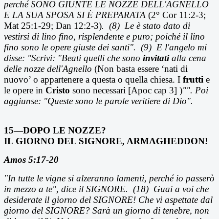
perch
é SONO GIUNTE LE NOZZE DELL'AGNELLO
E LA SUA SPOSA SI È PREPARATA
(2° Cor 11:2-3;
Mat 25:1-29; Dan 12:2-3)
.
(8)
Le
è stato dato di
vestirsi di lino fino, risplendente e puro; poiché il lino
fino sono le opere giuste dei santi".
(9)
E l'angelo mi
disse: "Scrivi: "Beati quelli che sono
invitati
alla cena
delle nozze dell'Agnello
(Non basta essere ‘nati di
nuovo’ o appartenere a questa o quella chiesa. I
frutti
e
le opere in
Cristo
sono necessari [Apoc cap 3] )
"". Poi
aggiunse: "Queste sono le parole veritiere di Dio".
15—DOPO LE NOZZE?
IL GIORNO DEL SIGNORE, A
RMAGHEDDON!
Amos 5:17-20
"In tutte le vigne si alzeranno lamenti, perch
é io passerò
in mezzo a te", dice il SIGNORE.
(18)
Guai a voi che
desiderate il giorno del SIGNORE! Che vi aspettate dal
giorno del SIGNORE? Sar
à un giorno di tenebre, non