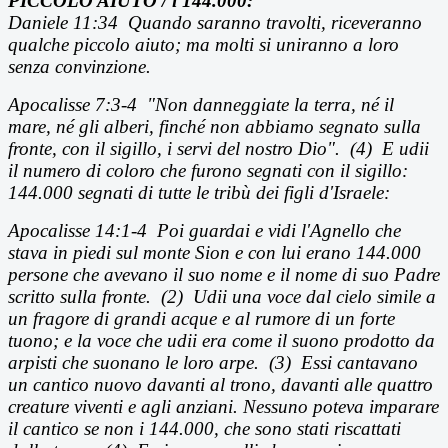
PICCOLO AIUTO / i
144.000:
Daniele 11:34
Quando saranno travolti, riceveranno
qualche piccolo aiuto; ma molti si uniranno a loro
senza convinzione.
Apocalisse 7:3-4 "Non danneggiate la terra, né il
mare, né gli alberi, finché non abbiamo segnato sulla
fronte, con il sigillo, i servi del nostro Dio". (4) E udii
il numero di coloro che furono segnati con il sigillo:
144.000 segnati di tutte le tribù dei figli d'Israele:
Apocalisse 14:1-4 Poi guardai e vidi l'Agnello che
stava in piedi sul monte Sion e con lui erano 144.000
persone che avevano il suo nome e il nome di suo Padre
scritto sulla fronte. (2) Udii una voce dal cielo simile a
un fragore di grandi acque e al rumore di un forte
tuono; e la voce che udii era come il suono prodotto da
arpisti che suonano le loro arpe. (3) Essi cantavano
un cantico nuovo davanti al trono, davanti alle quattro
creature viventi e agli anziani. Nessuno poteva imparare
il cantico se non i 144.000, che sono stati riscattati