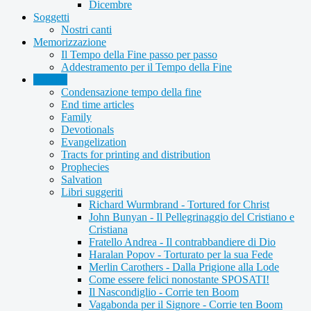
Dicembre
Soggetti
Nostri canti
Memorizzazione
Il Tempo della Fine passo per passo
Addestramento per il Tempo della Fine
Articles
Condensazione tempo della fine
End time articles
Family
Devotionals
Evangelization
Tracts for printing and distribution
Prophecies
Salvation
Libri suggeriti
Richard Wurmbrand - Tortured for Christ
John Bunyan - Il Pellegrinaggio del Cristiano e
Cristiana
Fratello Andrea - Il contrabbandiere di Dio
Haralan Popov - Torturato per la sua Fede
Merlin Carothers - Dalla Prigione alla Lode
Come essere felici nonostante SPOSATI!
Il Nascondiglio - Corrie ten Boom
Vagabonda per il Signore - Corrie ten Boom