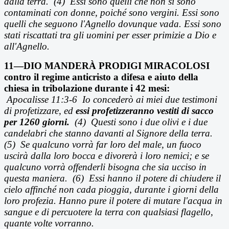
dalla terra. (4) Essi sono quelli che non si sono
contaminati con donne, poiché sono vergini. Essi sono
quelli che seguono l'Agnello dovunque vada. Essi sono
stati riscattati tra gli uomini per esser primizie a Dio e
all'Agnello.
11—DIO MANDERÀ PRODIGI MIRACOLOSI
contro il regime anticristo a difesa e aiuto della
chiesa in tribolazione durante i 42 mesi:
Apocalisse 11:3-6
Io conceder
ò ai miei due testimoni
di profetizzare, ed
essi profetizzeranno vestiti di sacco
per 1260 giorni.
(4)
Questi sono i due olivi e i due
candelabri che stanno davanti al Signore della terra.
(5) Se qualcuno vorr
à far loro del male, un fuoco
uscirà dalla loro bocca e divorerà i loro nemici; e se
qualcuno vorrà offenderli bisogna che sia ucciso in
questa maniera.
(6)
Essi hanno il potere di chiudere il
cielo affinch
é non cada pioggia, durante i giorni della
loro profezia. Hanno pure il potere di mutare l'acqua in
sangue e di percuotere la terra con qualsiasi flagello,
quante volte vorranno.