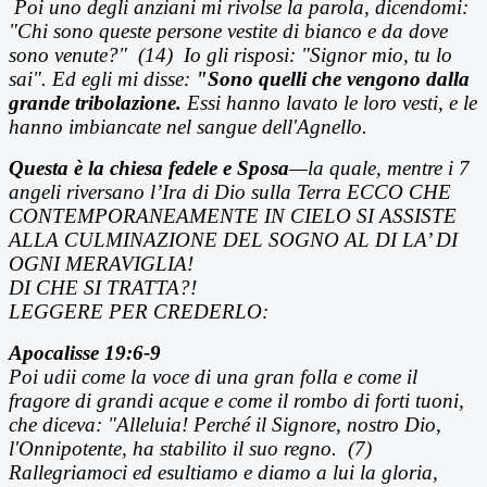
Poi uno degli anziani mi rivolse la parola, dicendomi:
"Chi sono queste persone vestite di bianco e da dove
sono venute?" (14) Io gli risposi: "Signor mio, tu lo
sai". Ed egli mi disse:
"Sono quelli che vengono dalla
grande tribolazione.
Essi hanno lavato le loro vesti, e le
hanno imbiancate nel sangue dell'Agnello.
Questa è la chiesa fedele e Sposa
—la quale, mentre i 7
angeli riversano l’Ira di Dio sulla Terra ECCO CHE
CONTEMPORANEAMENTE IN CIELO SI ASSISTE
ALLA CULMINAZIONE DEL SOGNO AL DI LA’ DI
OGNI MERAVIGLIA!
DI CHE SI TRATTA?!
LEGGERE PER CREDERLO:
Apocalisse 19:6-9
Poi udii come la voce di una gran folla e come il
fragore di grandi acque e come il rombo di forti tuoni,
che diceva: "Alleluia! Perch
é il Signore, nostro Dio,
l'Onnipotente, ha stabilito il suo regno.
(7)
Rallegriamoci ed esultiamo e diamo a lui la gloria,