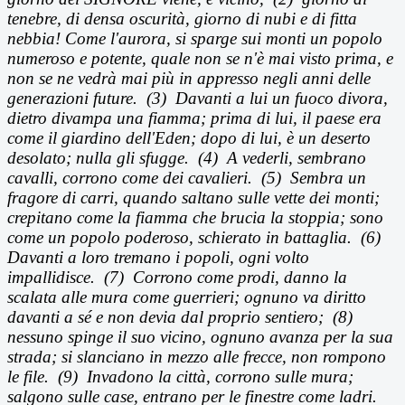
tenebre, di densa oscurit
à, giorno di nubi e di fitta
nebbia! Come l'aurora, si sparge sui monti un popolo
numeroso e potente, quale non se n'è mai visto prima, e
non se ne vedrà mai più in appresso negli anni delle
generazioni future.
(3)
Davanti a lui un fuoco divora,
dietro divampa una fiamma; prima di lui, il paese era
come il giardino dell'Eden; dopo di lui,
è un deserto
desolato; nulla gli sfugge.
(4)
A vederli, sembrano
cavalli, corrono come dei cavalieri. (5) Sembra un
fragore di carri, quando saltano sulle vette dei monti;
crepitano come la fiamma che brucia la stoppia; sono
come un popolo poderoso, schierato in battaglia. (6)
Davanti a loro tremano i popoli, ogni volto
impallidisce. (7) Corrono come prodi, danno la
scalata alle mura come guerrieri; ognuno va diritto
davanti a s
é e non devia dal proprio sentiero;
(8)
nessuno spinge il suo vicino, ognuno avanza per la sua
strada; si slanciano in mezzo alle frecce, non rompono
le file. (9) Invadono la citt
à, corrono sulle mura;
salgono sulle case, entrano per le finestre come ladri.