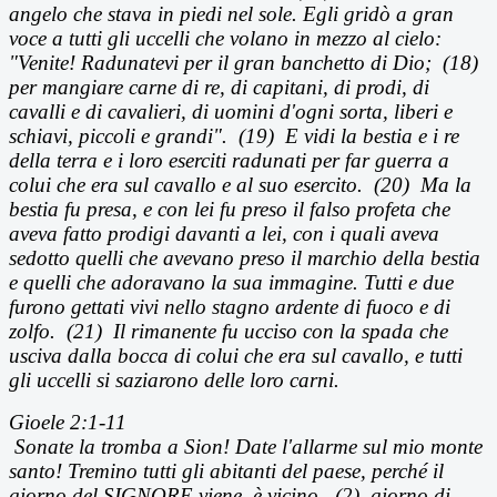
angelo che stava in piedi nel sole. Egli gridò a gran
voce a tutti gli uccelli che volano in mezzo al cielo:
"Venite! Radunatevi per il gran banchetto di Dio; (18)
per mangiare carne di re, di capitani, di prodi, di
cavalli e di cavalieri, di uomini d'ogni sorta, liberi e
schiavi, piccoli e grandi". (19) E vidi la bestia e i re
della terra e i loro eserciti radunati per far guerra a
colui che era sul cavallo e al suo esercito. (20) Ma la
bestia fu presa, e con lei fu preso il falso profeta che
aveva fatto prodigi davanti a lei, con i quali aveva
sedotto quelli che avevano preso il marchio della bestia
e quelli che adoravano la sua immagine. Tutti e due
furono gettati vivi nello stagno ardente di fuoco e di
zolfo. (21) Il rimanente fu ucciso con la spada che
usciva dalla bocca di colui che era sul cavallo, e tutti
gli uccelli si saziarono delle loro carni.
Gioele 2:1-11
Sonate la tromba a Sion! Date l'allarme sul mio monte
santo! Tremino tutti gli abitanti del paese, perch
é il
giorno del SIGNORE viene, è vicino,
(2)
giorno di