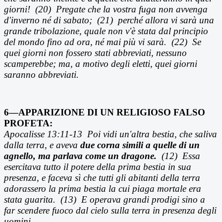
giorni! (20) Pregate che la vostra fuga non avvenga
d'inverno né di sabato; (21) perché allora vi sarà una
grande tribolazione, quale non v'è stata dal principio
del mondo fino ad ora, né mai più vi sarà. (22) Se
quei giorni non fossero stati abbreviati, nessuno
scamperebbe; ma, a motivo degli eletti, quei giorni
saranno abbreviati.
6—APPARIZIONE DI UN RELIGIOSO FALSO
PROFETA:
Apocalisse 13:11-13
Poi vidi un'altra bestia, che saliva
dalla terra, e aveva
due corna simili a quelle di un
agnello, ma parlava come un dragone.
(12) Essa
esercitava tutto il potere della prima bestia in sua
presenza, e faceva s
ì che tutti gli abitanti della terra
adorassero la prima bestia la cui piaga mortale era
stata guarita.
(13)
E operava grandi prodigi sino a
far scendere fuoco dal cielo sulla terra in presenza degli
uomini.