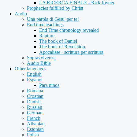
LA RICERCA FINALE - Rick Joyner
Prophecies fulfilled by Christ
Audio
Una parola di Gesu' per te!
End time teachings
End Time chronology revealed
Rapture
The book of Daniel
The book of Revelation
Apocalisse - scrittura per scrittura
Sopravvivenza
Audio Bible
Other languages
English
Espanol
Para ninos
Romana
Croatian
Danish
Russian
German
French
Albanian
Estonian
Polish