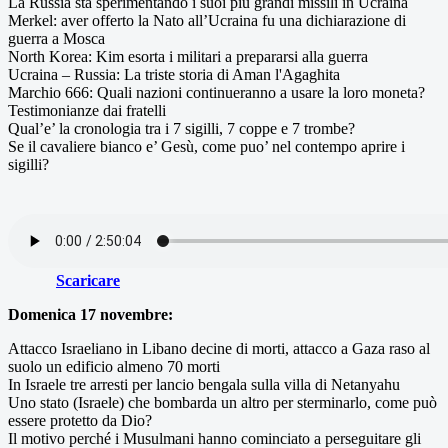
La Russia sta sperimentando i suoi più grandi missili in Ucraina
Merkel: aver offerto la Nato all’Ucraina fu una dichiarazione di
guerra a Mosca
North Korea: Kim esorta i militari a prepararsi alla guerra
Ucraina – Russia: La triste storia di Aman l'Agaghita
Marchio 666: Quali nazioni continueranno a usare la loro moneta?
Testimonianze dai fratelli
Qual’e’ la cronologia tra i 7 sigilli, 7 coppe e 7 trombe?
Se il cavaliere bianco e’ Gesù, come puo’ nel contempo aprire i
sigilli?
Scaricare
Domenica 17 novembre:
Attacco Israeliano in Libano decine di morti, attacco a Gaza raso al
suolo un edificio almeno 70 morti
In Israele tre arresti per lancio bengala sulla villa di Netanyahu
Uno stato (Israele) che bombarda un altro per sterminarlo, come può
essere protetto da Dio?
Il motivo perché i Musulmani hanno cominciato a perseguitare gli