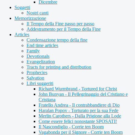
Dicembre
Soggetti
Nostri canti
Memorizzazione
Il Tempo della Fine passo per passo
Addestramento per il Tempo della Fine
Articles
Condensazione tempo della fine
End time articles
Family
Devotionals
Evangelization
Tracts for printing and distribution
Prophecies
Salvation
Libri suggeriti
Richard Wurmbrand - Tortured for Christ
John Bunyan - Il Pellegrinaggio del Cristiano e
Cristiana
Fratello Andrea - Il contrabbandiere di Dio
Haralan Popov - Torturato per la sua Fede
Merlin Carothers - Dalla Prigione alla Lode
Come essere felici nonostante SPOSATI!
Il Nascondiglio - Corrie ten Boom
Vagabonda per il Signore - Corrie ten Boom