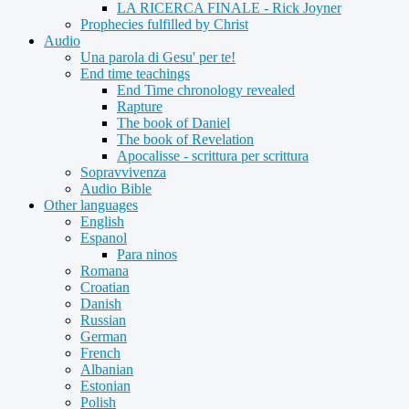
LA RICERCA FINALE - Rick Joyner
Prophecies fulfilled by Christ
Audio
Una parola di Gesu' per te!
End time teachings
End Time chronology revealed
Rapture
The book of Daniel
The book of Revelation
Apocalisse - scrittura per scrittura
Sopravvivenza
Audio Bible
Other languages
English
Espanol
Para ninos
Romana
Croatian
Danish
Russian
German
French
Albanian
Estonian
Polish