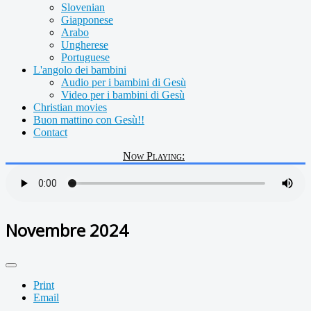
Slovenian
Giapponese
Arabo
Ungherese
Portuguese
L'angolo dei bambini
Audio per i bambini di Gesù
Video per i bambini di Gesù
Christian movies
Buon mattino con Gesù!!
Contact
Now Playing:
Novembre 2024
Print
Email