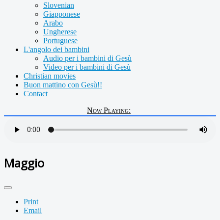
Slovenian
Giapponese
Arabo
Ungherese
Portuguese
L'angolo dei bambini
Audio per i bambini di Gesù
Video per i bambini di Gesù
Christian movies
Buon mattino con Gesù!!
Contact
Now Playing:
Maggio
Print
Email