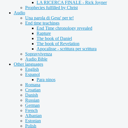
LA RICERCA FINALE - Rick Joyner
Prophecies fulfilled by Christ
Audio
Una parola di Gesu' per te!
End time teachings
End Time chronology revealed
Rapture
The book of Daniel
The book of Revelation
Apocalisse - scrittura per scrittura
Sopravvivenza
Audio Bible
Other languages
English
Espanol
Para ninos
Romana
Croatian
Danish
Russian
German
French
Albanian
Estonian
Polish