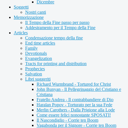
Dicembre
Soggetti
Nostri canti
Memorizzazione
Il Tempo della Fine passo per passo
Addestramento per il Tempo della Fine
Articles
Condensazione tempo della fine
End time articles
Family
Devotionals
Evangelization
Tracts for printing and distribution
Prophecies
Salvation
Libri suggeriti
Richard Wurmbrand - Tortured for Christ
John Bunyan - Il Pellegrinaggio del Cristiano e
Cristiana
Fratello Andrea - Il contrabbandiere di Dio
Haralan Popov - Torturato per la sua Fede
Merlin Carothers - Dalla Prigione alla Lode
Come essere felici nonostante SPOSATI!
Il Nascondiglio - Corrie ten Boom
Vagabonda per il Signore - Corrie ten Boom