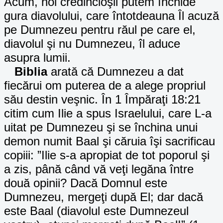
Acum, noi credincioşii putem închide
gura diavolului, care întotdeauna Îl acuză
pe Dumnezeu pentru răul pe care el,
diavolul şi nu Dumnezeu, îl aduce
asupra lumii.
Biblia
arată că Dumnezeu a dat
fiecărui om puterea de a alege propriul
său destin veşnic. În 1 Împăraţi 18:21
citim cum Ilie a spus Israelului, care L-a
uitat pe Dumnezeu şi se închina unui
demon numit Baal şi căruia îşi sacrificau
copiii: ”Ilie s-a apropiat de tot poporul şi
a zis, până când vă veţi legăna între
două opinii? Dacă Domnul este
Dumnezeu, mergeţi după El; dar dacă
este Baal (diavolul este Dumnezeul