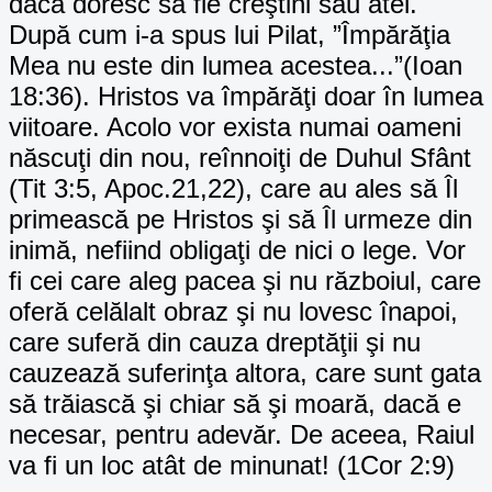
dacă doresc să fie creştini sau atei.
După cum i-a spus lui Pilat, ”Împărăţia
Mea nu este din lumea acestea...”(Ioan
18:36). Hristos va împărăţi doar în lumea
viitoare. Acolo vor exista numai oameni
născuţi din nou, reînnoiţi de Duhul Sfânt
(Tit 3:5, Apoc.21,22), care au ales să Îl
primească pe Hristos şi să Îl urmeze din
inimă, nefiind obligaţi de nici o lege. Vor
fi cei care aleg pacea şi nu războiul, care
oferă celălalt obraz şi nu lovesc înapoi,
care suferă din cauza dreptăţii şi nu
cauzează suferinţa altora, care sunt gata
să trăiască şi chiar să şi moară, dacă e
necesar, pentru adevăr. De aceea, Raiul
va fi un loc atât de minunat! (1Cor 2:9)