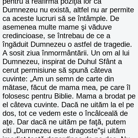
pentru a reafirma poziţia lor că
Dumnezeu nu există, altfel nu ar permite
ca aceste lucruri să se întâmple. De
asemenea multe mame şi văduve
credincioase, se întrebau de ce a
îngăduit Dumnezeu o astfel de tragedie.
A sosit ziua înmormântării. Un om al lui
Dumnezeu, inspirat de Duhul Sfânt a
cerut permisiune să spună câteva
cuvinte: „Am un semn de carte din
mătase, făcut de mama mea, pe care îl
folosesc pentru Biblie. Mama a brodat pe
el câteva cuvinte. Dacă ne uităm la el pe
dos, tot ce vedem este o încâlceală de
aţe. Dar dacă ne uităm pe faţă, putem
citi „Dumnezeu este dragoste”şi uităm