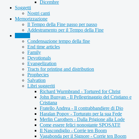
Dicembre
Soggetti
Nostri canti
Memorizzazione
Il Tempo della Fine passo per passo
Addestramento per il Tempo della Fine
Articles
Condensazione tempo della fine
End time articles
Family
Devotionals
Evangelization
Tracts for printing and distribution
Prophecies
Salvation
Libri suggeriti
Richard Wurmbrand - Tortured for Christ
John Bunyan - Il Pellegrinaggio del Cristiano e
Cristiana
Fratello Andrea - Il contrabbandiere di Dio
Haralan Popov - Torturato per la sua Fede
Merlin Carothers - Dalla Prigione alla Lode
Come essere felici nonostante SPOSATI!
Il Nascondiglio - Corrie ten Boom
Vagabonda per il Signore - Corrie ten Boom