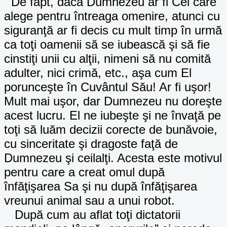
De fapt, dacă Dumnezeu ar fi Cel care
alege pentru întreaga omenire, atunci cu
siguranţă ar fi decis cu mult timp în urmă
ca toţi oamenii să se iubească şi să fie
cinstiţi unii cu alţii, nimeni să nu comită
adulter, nici crimă, etc., aşa cum El
porunceşte în Cuvântul Său! Ar fi uşor!
Mult mai uşor, dar Dumnezeu nu doreşte
acest lucru. El ne iubeşte şi ne învaţă pe
toţi să luăm decizii corecte de bunăvoie,
cu sinceritate şi dragoste faţă de
Dumnezeu şi ceilalţi. Acesta este motivul
pentru care a creat omul după
înfăţişarea Sa şi nu după înfăţişarea
vreunui animal sau a unui robot.
După cum au aflat toţi dictatorii