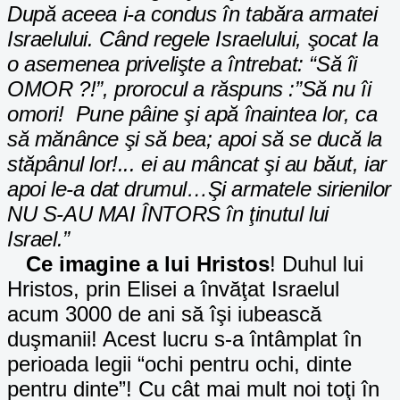
După aceea i-a condus în tabăra armatei
Israelului. Când regele Israelului, şocat la
o asemenea privelişte a întrebat: “Să îi
OMOR ?!”, prorocul a răspuns :”Să nu îi
omori!
Pune pâine şi apă înaintea lor, ca
să mănânce şi să bea; apoi să se ducă la
stăpânul lor!... ei au mâncat şi au băut, iar
apoi le-a dat drumul…Şi armatele sirienilor
NU S-AU MAI ÎNTORS în ţinutul lui
Israel.”
Ce imagine a lui Hristos
! Duhul lui
Hristos, prin Elisei a învăţat Israelul
acum 3000 de ani să îşi iubească
duşmanii! Acest lucru s-a întâmplat în
perioada legii “ochi pentru ochi, dinte
pentru dinte”! Cu cât mai mult noi toţi în