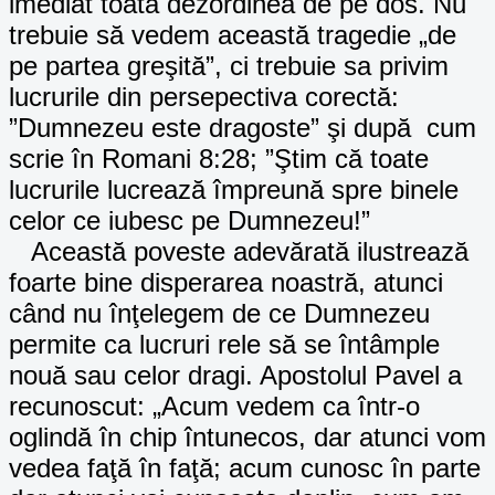
imediat toată dezordinea de pe dos. Nu
trebuie să vedem această tragedie „de
pe partea greşită”, ci trebuie sa privim
lucrurile din persepectiva corectă:
”Dumnezeu este dragoste” şi după cum
scrie în Romani 8:28; ”Ştim că toate
lucrurile lucrează împreună spre binele
celor ce iubesc pe Dumnezeu!”
Această poveste adevărată ilustrează
foarte bine disperarea noastră, atunci
când nu înţelegem de ce Dumnezeu
permite ca lucruri rele să se întâmple
nouă sau celor dragi. Apostolul Pavel a
recunoscut: „Acum vedem ca într-o
oglindă în chip întunecos, dar atunci vom
vedea faţă în faţă; acum cunosc în parte