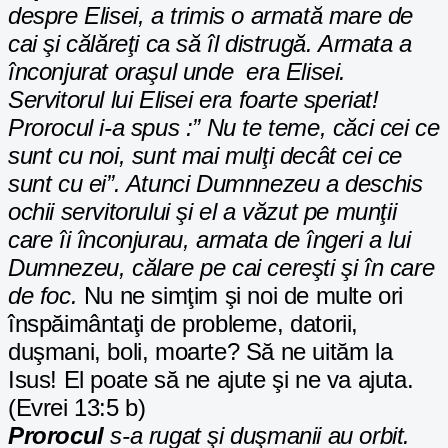
despre Elisei, a trimis o armată mare de
cai şi călăreţi ca să îl distrugă. Armata a
înconjurat oraşul unde era Elisei.
Servitorul lui Elisei era foarte speriat!
Prorocul i-a spus :” Nu te teme, căci cei ce
sunt cu noi, sunt mai mulţi decât cei ce
sunt cu ei”. Atunci Dumnnezeu a deschis
ochii servitorului şi el a văzut pe munţii
care îi înconjurau, armata de îngeri a lui
Dumnezeu, călare pe cai cereşti şi în care
de foc.
Nu ne simţim şi noi de multe ori
înspăimântaţi de probleme, datorii,
duşmani, boli, moarte? Să ne uităm la
Isus! El poate să ne ajute şi ne va ajuta.
(Evrei 13:5 b)
Prorocul
s-a rugat şi duşmanii au orbit.