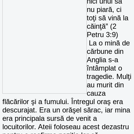
nici unul să
nu piară, ci
toţi să vină la
căinţă” (2
Petru 3:9)
La o mină de
cărbune din
Anglia
s-a
întâmplat o
tragedie. Mulţi
au murit din
cauza
flăcărilor şi a fumului. Întregul oraş era
descurajat. Era un orăşel sărac, iar mina
era principala sursă de venit a
locuitorilor. Ateii foloseau acest dezastru