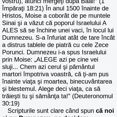
vostru), atunci mergeţi după Baal!” (1
Împăraţi 18:21) În anul 1500 înainte de
Hristos, Moise a coborât de pe muntele
Sinai şi a văzut că poporul Israelului A
ALES să se închine unei vaci, în locul lui
Dumnezeu. S-a înfuriat atât de tare încât
a distrus tablele de piatră cu cele Zece
Porunci. Dumnezeu i-a spus Israelului
prin Moise: „ALEGE azi pe cine vei
sluji... Chem azi cerul şi pământul
martori împotriva voastră, că ţi-am pus
înainte viaţa şi moartea, binecuvântarea
şi blestemul. Alege deci viaţa, ca să
trăieşti tu şi sămânţa ta!” (Deuteronomul
30:19)
Scripturile sunt clare când spun
că noi