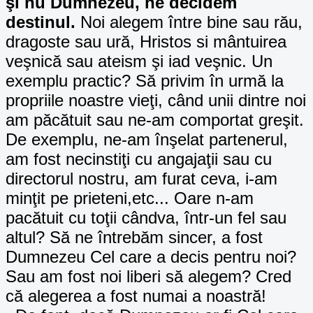
şi nu Dumnezeu, ne decidem
destinul.
Noi alegem între bine sau rău,
dragoste sau ură, Hristos si mântuirea
veşnică sau ateism şi iad veşnic. Un
exemplu practic? Să privim în urmă la
propriile noastre vieţi, când unii dintre noi
am păcătuit sau ne-am comportat greşit.
De exemplu, ne-am înşelat partenerul,
am fost necinstiţi cu angajaţii sau cu
directorul nostru, am furat ceva, i-am
minţit pe prieteni,etc... Oare n-am
pacătuit cu toţii cândva, într-un fel sau
altul? Să ne întrebăm sincer, a fost
Dumnezeu Cel care a decis pentru noi?
Sau am fost noi liberi să alegem? Cred
că alegerea a fost numai a noastră!