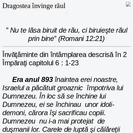
Dragostea învinge răul
” Nu te lăsa biruit de rău, ci biruieşte răul
prin bine” (Romani 12:21)
Învăţâminte din întâmplarea descrisă în 2
Împăraţi capitolul 6 : 1-23
Era anul 893
înaintea erei noastre,
Israelul a păcătuit groaznic împotriva lui
Dumnezeu. În loc să se închine lui
Dumnezeu, ei se închinau unor idoli-
demoni, cărora îşi sacrificau copiii.
Dumnezeu nu i-a mai protejat de
duşmanii lor. Carele de luptă şi călăreţii