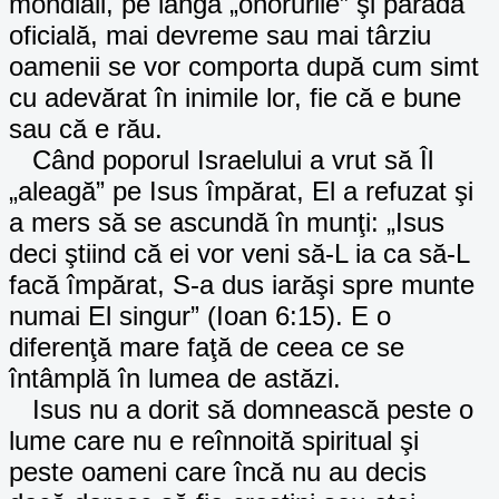
mondiali, pe lângă „onorurile” şi parada
oficială, mai devreme sau mai târziu
oamenii se vor comporta după cum simt
cu adevărat în inimile lor, fie că e bune
sau că e rău.
Când poporul Israelului a vrut să Îl
„aleagă” pe Isus împărat, El a refuzat şi
a mers să se ascundă în munţi: „Isus
deci ştiind că ei vor veni să-L ia ca să-L
facă împărat, S-a dus iarăşi spre munte
numai El singur” (Ioan 6:15). E o
diferenţă mare faţă de ceea ce se
întâmplă în lumea de astăzi.
Isus nu a dorit să domnească peste o
lume care nu e reînnoită spiritual şi
peste oameni care încă nu au decis