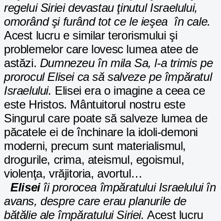
regelui Siriei devastau ţinutul Israelului,
omorând şi furând tot ce le ieşea în cale.
Acest lucru e similar terorismului şi
problemelor care lovesc lumea atee de
astăzi.
Dumnezeu în mila Sa, l-a trimis pe
prorocul Elisei ca să salveze pe împăratul
Israelului.
Elisei era o imagine a ceea ce
este Hristos. Mântuitorul nostru este
Singurul care poate să salveze lumea de
păcatele ei de închinare la idoli-demoni
moderni, precum sunt materialismul,
drogurile, crima, ateismul, egoismul,
violenţa, vrăjitoria, avortul…
Elisei
îi prorocea împăratului Israelului în
avans, despre care erau planurile de
bătălie ale împăratului Siriei.
Acest lucru