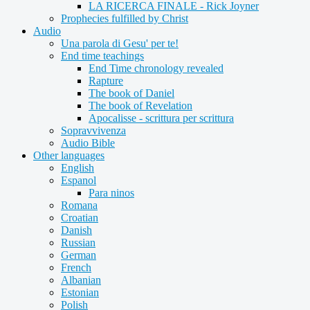
LA RICERCA FINALE - Rick Joyner
Prophecies fulfilled by Christ
Audio
Una parola di Gesu' per te!
End time teachings
End Time chronology revealed
Rapture
The book of Daniel
The book of Revelation
Apocalisse - scrittura per scrittura
Sopravvivenza
Audio Bible
Other languages
English
Espanol
Para ninos
Romana
Croatian
Danish
Russian
German
French
Albanian
Estonian
Polish