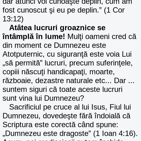
dar atunci voi cunoaşte deplin, cum am
fost cunoscut şi eu pe deplin.” (1 Cor
13:12)
Atâtea lucruri groaznice se
întâmplă în lume!
Mulţi oameni cred că
din moment ce Dumnezeu este
Atotputernic, cu siguranţă este voia Lui
„să permită” lucruri, precum suferinţele,
copiii născuţi handicapaţi, moarte,
războaie, dezastre naturale etc... Dar ...
suntem siguri că toate aceste lucruri
sunt vina lui Dumnezeu?
Sacrificiul pe cruce al lui Isus, Fiul lui
Dumnezeu, dovedeşte fără îndoială că
Scriptura este corectă când spune:
„Dumnezeu este dragoste” (1 Ioan 4:16).