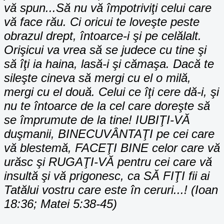
vă spun...Să nu vă împotriviţi celui care
vă face rău. Ci oricui te loveşte peste
obrazul drept, întoarce-i şi pe celălalt.
Orişicui va vrea să se judece cu tine şi
să îţi ia haina, lasă-i şi cămaşa. Dacă te
sileşte cineva să mergi cu el o milă,
mergi cu el două. Celui ce îţi cere dă-i, şi
nu te întoarce de la cel care doreşte să
se împrumute de la tine! IUBIŢI-VĂ
duşmanii, BINECUVÂNTAŢI pe cei care
vă blestemă, FACEŢI BINE celor care vă
urăsc şi RUGAŢI-VĂ pentru cei care vă
insultă şi vă prigonesc, ca SĂ FIŢI fii ai
Tatălui vostru care este în ceruri...! (Ioan
18:36; Matei 5:38-45)