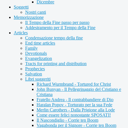
Dicembre
Soggetti
Nostri canti
Memorizzazione
Il Tempo della Fine passo per passo
Addestramento per il Tempo della Fine
Articles
Condensazione tempo della fine
End time articles
Family
Devotionals
Evangelization
Tracts for printing and distribution
Prophecies
Salvation
Libri suggeriti
Richard Wurmbrand - Tortured for Christ
John Bunyan - Il Pellegrinaggio del Cristiano e
Cristiana
Fratello Andrea - Il contrabbandiere di Dio
Haralan Popov - Torturato per la sua Fede
Merlin Carothers - Dalla Prigione alla Lode
Come essere felici nonostante SPOSATI!
Il Nascondiglio - Corrie ten Boom
Vagabonda per il Signore - Corrie ten Boom