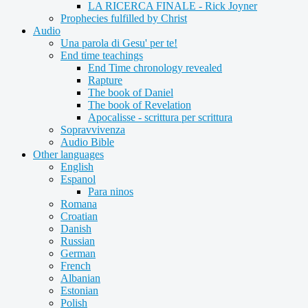
LA RICERCA FINALE - Rick Joyner
Prophecies fulfilled by Christ
Audio
Una parola di Gesu' per te!
End time teachings
End Time chronology revealed
Rapture
The book of Daniel
The book of Revelation
Apocalisse - scrittura per scrittura
Sopravvivenza
Audio Bible
Other languages
English
Espanol
Para ninos
Romana
Croatian
Danish
Russian
German
French
Albanian
Estonian
Polish