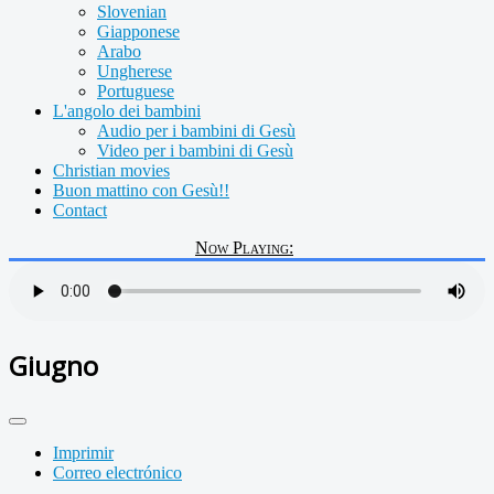
Slovenian
Giapponese
Arabo
Ungherese
Portuguese
L'angolo dei bambini
Audio per i bambini di Gesù
Video per i bambini di Gesù
Christian movies
Buon mattino con Gesù!!
Contact
Now Playing:
Giugno
Imprimir
Correo electrónico