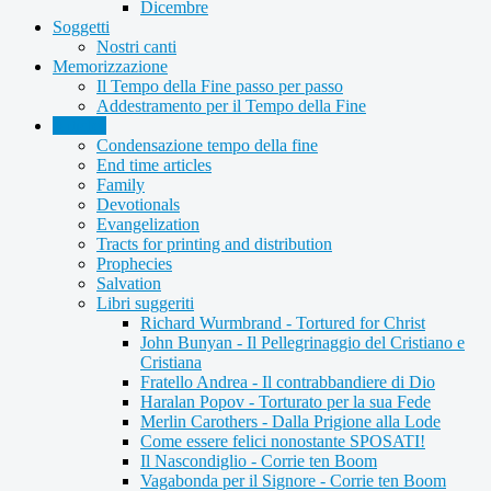
Dicembre
Soggetti
Nostri canti
Memorizzazione
Il Tempo della Fine passo per passo
Addestramento per il Tempo della Fine
Articles
Condensazione tempo della fine
End time articles
Family
Devotionals
Evangelization
Tracts for printing and distribution
Prophecies
Salvation
Libri suggeriti
Richard Wurmbrand - Tortured for Christ
John Bunyan - Il Pellegrinaggio del Cristiano e
Cristiana
Fratello Andrea - Il contrabbandiere di Dio
Haralan Popov - Torturato per la sua Fede
Merlin Carothers - Dalla Prigione alla Lode
Come essere felici nonostante SPOSATI!
Il Nascondiglio - Corrie ten Boom
Vagabonda per il Signore - Corrie ten Boom