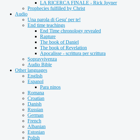
LA RICERCA FINALE - Rick Joyner
Prophecies fulfilled by Christ
Audio
Una parola di Gesu' per te!
End time teachings
End Time chronology revealed
Rapture
The book of Daniel
The book of Revelation
Apocalisse - scrittura per scrittura
Sopravvivenza
Audio Bible
Other languages
English
Espanol
Para ninos
Romana
Croatian
Danish
Russian
German
French
Albanian
Estonian
Polish