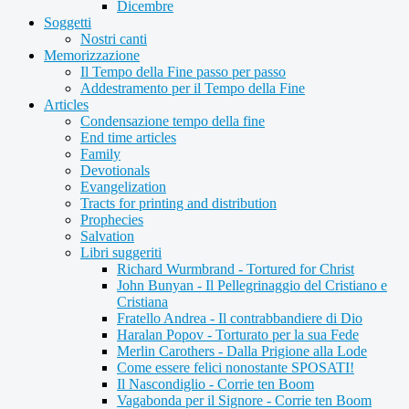
Dicembre
Soggetti
Nostri canti
Memorizzazione
Il Tempo della Fine passo per passo
Addestramento per il Tempo della Fine
Articles
Condensazione tempo della fine
End time articles
Family
Devotionals
Evangelization
Tracts for printing and distribution
Prophecies
Salvation
Libri suggeriti
Richard Wurmbrand - Tortured for Christ
John Bunyan - Il Pellegrinaggio del Cristiano e
Cristiana
Fratello Andrea - Il contrabbandiere di Dio
Haralan Popov - Torturato per la sua Fede
Merlin Carothers - Dalla Prigione alla Lode
Come essere felici nonostante SPOSATI!
Il Nascondiglio - Corrie ten Boom
Vagabonda per il Signore - Corrie ten Boom