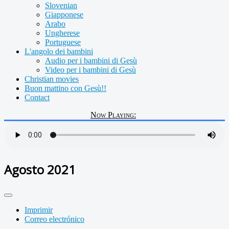
Slovenian
Giapponese
Arabo
Ungherese
Portuguese
L'angolo dei bambini
Audio per i bambini di Gesù
Video per i bambini di Gesù
Christian movies
Buon mattino con Gesù!!
Contact
Now Playing:
Agosto 2021
Imprimir
Correo electrónico