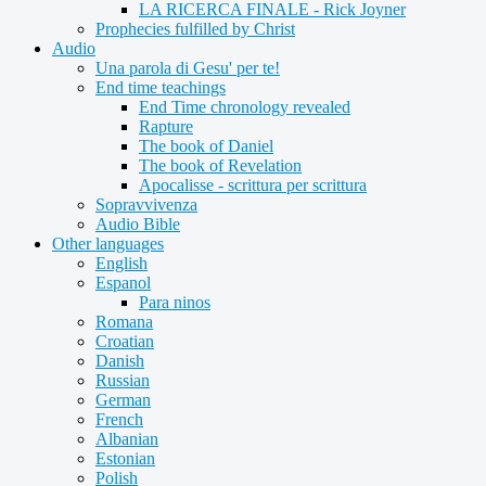
LA RICERCA FINALE - Rick Joyner
Prophecies fulfilled by Christ
Audio
Una parola di Gesu' per te!
End time teachings
End Time chronology revealed
Rapture
The book of Daniel
The book of Revelation
Apocalisse - scrittura per scrittura
Sopravvivenza
Audio Bible
Other languages
English
Espanol
Para ninos
Romana
Croatian
Danish
Russian
German
French
Albanian
Estonian
Polish