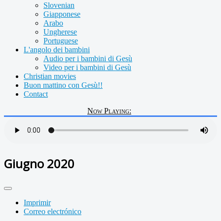
Slovenian
Giapponese
Arabo
Ungherese
Portuguese
L'angolo dei bambini
Audio per i bambini di Gesù
Video per i bambini di Gesù
Christian movies
Buon mattino con Gesù!!
Contact
Now Playing:
Giugno 2020
Imprimir
Correo electrónico