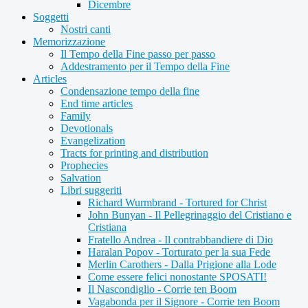
Dicembre
Soggetti
Nostri canti
Memorizzazione
Il Tempo della Fine passo per passo
Addestramento per il Tempo della Fine
Articles
Condensazione tempo della fine
End time articles
Family
Devotionals
Evangelization
Tracts for printing and distribution
Prophecies
Salvation
Libri suggeriti
Richard Wurmbrand - Tortured for Christ
John Bunyan - Il Pellegrinaggio del Cristiano e
Cristiana
Fratello Andrea - Il contrabbandiere di Dio
Haralan Popov - Torturato per la sua Fede
Merlin Carothers - Dalla Prigione alla Lode
Come essere felici nonostante SPOSATI!
Il Nascondiglio - Corrie ten Boom
Vagabonda per il Signore - Corrie ten Boom