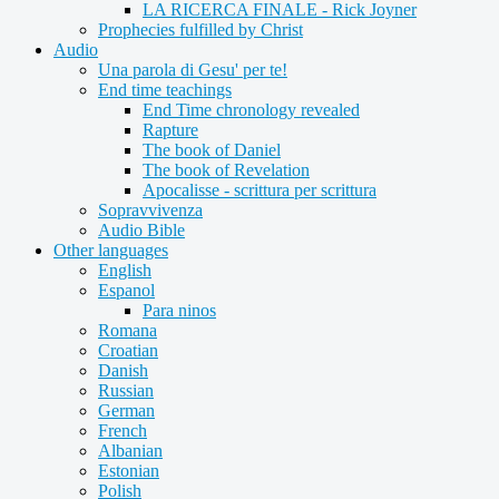
LA RICERCA FINALE - Rick Joyner
Prophecies fulfilled by Christ
Audio
Una parola di Gesu' per te!
End time teachings
End Time chronology revealed
Rapture
The book of Daniel
The book of Revelation
Apocalisse - scrittura per scrittura
Sopravvivenza
Audio Bible
Other languages
English
Espanol
Para ninos
Romana
Croatian
Danish
Russian
German
French
Albanian
Estonian
Polish