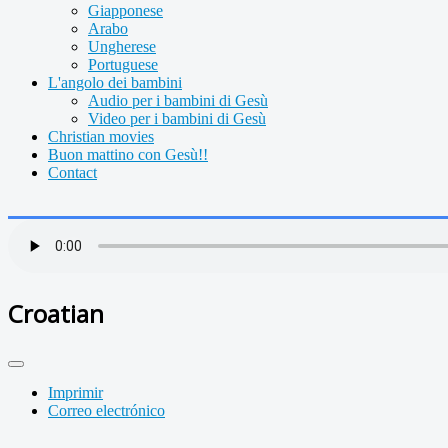
Giapponese
Arabo
Ungherese
Portuguese
L'angolo dei bambini
Audio per i bambini di Gesù
Video per i bambini di Gesù
Christian movies
Buon mattino con Gesù!!
Contact
Croatian
Imprimir
Correo electrónico