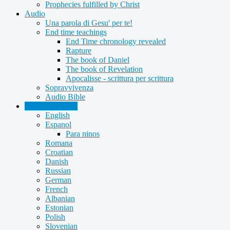
Prophecies fulfilled by Christ
Audio
Una parola di Gesu' per te!
End time teachings
End Time chronology revealed
Rapture
The book of Daniel
The book of Revelation
Apocalisse - scrittura per scrittura
Sopravvivenza
Audio Bible
Other languages
English
Espanol
Para ninos
Romana
Croatian
Danish
Russian
German
French
Albanian
Estonian
Polish
Slovenian