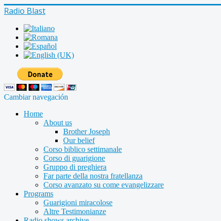
Radio Blast
Cambiar navegación
Home
About us
Brother Joseph
Our belief
Corso biblico settimanale
Corso di guarigione
Gruppo di preghiera
Far parte della nostra fratellanza
Corso avanzato su come evangelizzare
Programs
Guarigioni miracolose
Altre Testimonianze
Radio shows archive