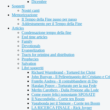
Dicembre
Soggetti
Nostri canti
Memorizzazione
Il Tempo della Fine passo per passo
Addestramento per il Tempo della Fine
Articles
Condensazione tempo della fine
End time articles
Family
Devotionals
Evangelization
Tracts for printing and distribution
Prophecies
Salvation
Libri suggeriti
Richard Wurmbrand - Tortured for Christ
John Bunyan - Il Pellegrinaggio del Cristiano e Cri
Fratello Andrea - Il contrabbandiere di Dio
Haralan Popov - Torturato per la sua Fede
Merlin Carothers - Dalla Prigione alla Lode
Come essere felici nonostante SPOSATI!
Il Nascondiglio - Corrie ten Boom
Vagabonda per il Signore - Corrie ten Boom
LA RICERCA FINALE - Rick Joyner