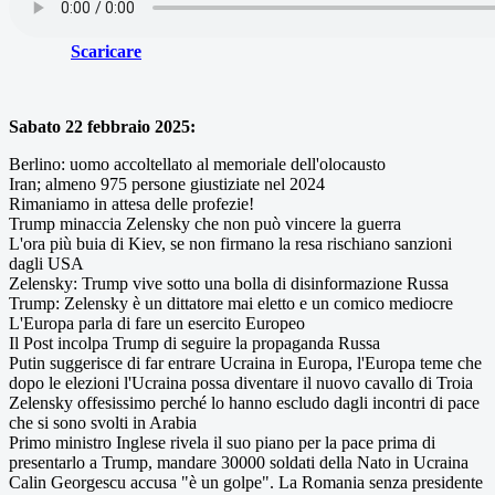
Scaricare
Sabato 22 febbraio 2025:
Berlino: uomo accoltellato al memoriale dell'olocausto
Iran; almeno 975 persone giustiziate nel 2024
Rimaniamo in attesa delle profezie!
Trump minaccia Zelensky che non può vincere la guerra
L'ora più buia di Kiev, se non firmano la resa rischiano sanzioni
dagli USA
Zelensky: Trump vive sotto una bolla di disinformazione Russa
Trump: Zelensky è un dittatore mai eletto e un comico mediocre
L
'Europa parla di fare un esercito Europeo
Il Post incolpa Trump di seguire la propaganda Russa
Putin suggerisce di far entrare Ucraina in Europa, l'Europa teme che
dopo le elezioni l'Ucraina possa diventare il nuovo cavallo di Troia
Zelensky offesissimo perché lo hanno escludo dagli incontri di pace
che si sono svolti in Arabia
Primo ministro Inglese rivela il suo piano per la pace prima di
presentarlo a Trump, mandare 30000 soldati della Nato in Ucraina
Calin Georgescu accusa "è un golpe". La Romania senza presidente