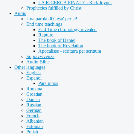
LA RICERCA FINALE - Rick Joyner
Prophecies fulfilled by Christ
Audio
Una parola di Gesu' per te!
End time teachings
End Time chronology revealed
Rapture
The book of Daniel
The book of Revelation
Apocalisse - scrittura per scrittura
Sopravvivenza
Audio Bible
Other languages
English
Espanol
Para ninos
Romana
Croatian
Danish
Russian
German
French
Albanian
Estonian
Polish