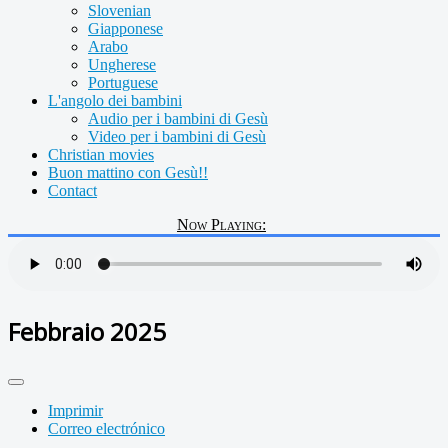
Slovenian
Giapponese
Arabo
Ungherese
Portuguese
L'angolo dei bambini
Audio per i bambini di Gesù
Video per i bambini di Gesù
Christian movies
Buon mattino con Gesù!!
Contact
Now Playing:
Febbraio 2025
Imprimir
Correo electrónico