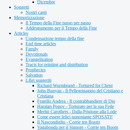
Dicembre
Soggetti
Nostri canti
Memorizzazione
Il Tempo della Fine passo per passo
Addestramento per il Tempo della Fine
Articles
Condensazione tempo della fine
End time articles
Family
Devotionals
Evangelization
Tracts for printing and distribution
Prophecies
Salvation
Libri suggeriti
Richard Wurmbrand - Tortured for Christ
John Bunyan - Il Pellegrinaggio del Cristiano e
Cristiana
Fratello Andrea - Il contrabbandiere di Dio
Haralan Popov - Torturato per la sua Fede
Merlin Carothers - Dalla Prigione alla Lode
Come essere felici nonostante SPOSATI!
Il Nascondiglio - Corrie ten Boom
Vagabonda per il Signore - Corrie ten Boom