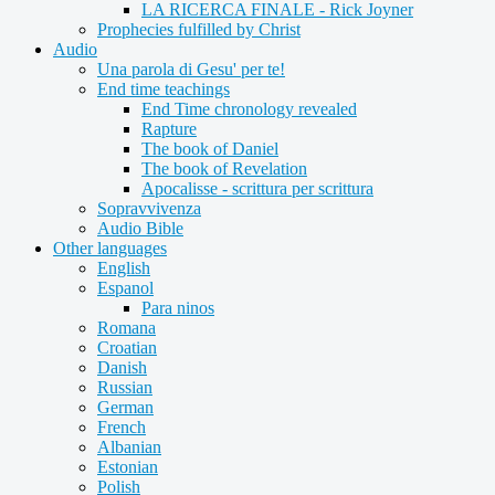
LA RICERCA FINALE - Rick Joyner
Prophecies fulfilled by Christ
Audio
Una parola di Gesu' per te!
End time teachings
End Time chronology revealed
Rapture
The book of Daniel
The book of Revelation
Apocalisse - scrittura per scrittura
Sopravvivenza
Audio Bible
Other languages
English
Espanol
Para ninos
Romana
Croatian
Danish
Russian
German
French
Albanian
Estonian
Polish