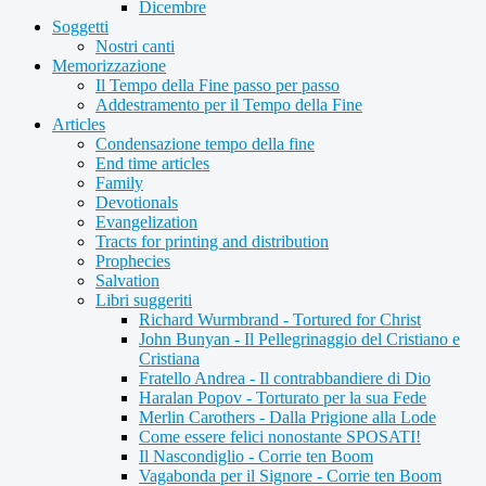
Dicembre
Soggetti
Nostri canti
Memorizzazione
Il Tempo della Fine passo per passo
Addestramento per il Tempo della Fine
Articles
Condensazione tempo della fine
End time articles
Family
Devotionals
Evangelization
Tracts for printing and distribution
Prophecies
Salvation
Libri suggeriti
Richard Wurmbrand - Tortured for Christ
John Bunyan - Il Pellegrinaggio del Cristiano e
Cristiana
Fratello Andrea - Il contrabbandiere di Dio
Haralan Popov - Torturato per la sua Fede
Merlin Carothers - Dalla Prigione alla Lode
Come essere felici nonostante SPOSATI!
Il Nascondiglio - Corrie ten Boom
Vagabonda per il Signore - Corrie ten Boom