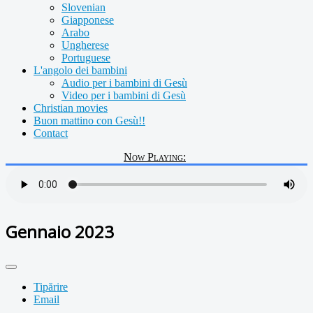
Slovenian
Giapponese
Arabo
Ungherese
Portuguese
L'angolo dei bambini
Audio per i bambini di Gesù
Video per i bambini di Gesù
Christian movies
Buon mattino con Gesù!!
Contact
Now Playing:
Gennaio 2023
Tipărire
Email