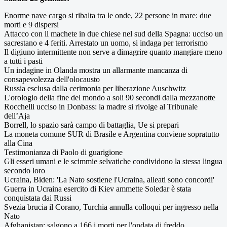
Enorme nave cargo si ribalta tra le onde, 22 persone in mare: due
morti e 9 dispersi
Attacco con il machete in due chiese nel sud della Spagna: ucciso un
sacrestano e 4 feriti. Arrestato un uomo, si indaga per terrorismo
Il digiuno intermittente non serve a dimagrire quanto mangiare meno
a tutti i pasti
Un indagine in Olanda mostra un allarmante mancanza di
consapevolezza dell'olocausto
Russia esclusa dalla cerimonia per liberazione Auschwitz
L'orologio della fine del mondo a soli 90 secondi dalla mezzanotte
Rocchelli ucciso in Donbass: la madre si rivolge al Tribunale
dell’Aja
Borrell, lo spazio sarà campo di battaglia, Ue si prepari
La moneta comune SUR di Brasile e Argentina conviene sopratutto
alla Cina
Testimonianza di Paolo di guarigione
Gli esseri umani e le scimmie selvatiche condividono la stessa lingua
secondo loro
Ucraina, Biden: 'La Nato sostiene l'Ucraina, alleati sono concordi'
Guerra in Ucraina esercito di Kiev ammette Soledar è stata
conquistata dai Russi
Svezia brucia il Corano, Turchia annulla colloqui per ingresso nella
Nato
Afghanistan: salgono a 166 i morti per l'ondata di freddo