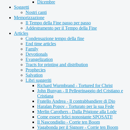
Dicembre
Soggetti
Nostri canti
Memorizzazione
Il Tempo della Fine passo per passo
Addestramento per il Tempo della Fine
Articles
Condensazione tempo della fine
End time articles
Family
Devotionals
Evangelization
Tracts for printing and distribution
Prophecies
Salvation
Libri suggeriti
Richard Wurmbrand - Tortured for Christ
John Bunyan - Il Pellegrinaggio del Cristiano e
Cristiana
Fratello Andrea - Il contrabbandiere di Dio
Haralan Popov - Torturato per la sua Fede
Merlin Carothers - Dalla Prigione alla Lode
Come essere felici nonostante SPOSATI!
Il Nascondiglio - Corrie ten Boom
Vagabonda per il Signore - Corrie ten Boom