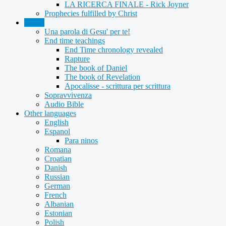
LA RICERCA FINALE - Rick Joyner
Prophecies fulfilled by Christ
Audio
Una parola di Gesu' per te!
End time teachings
End Time chronology revealed
Rapture
The book of Daniel
The book of Revelation
Apocalisse - scrittura per scrittura
Sopravvivenza
Audio Bible
Other languages
English
Espanol
Para ninos
Romana
Croatian
Danish
Russian
German
French
Albanian
Estonian
Polish