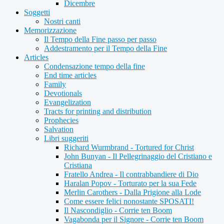
Dicembre
Soggetti
Nostri canti
Memorizzazione
Il Tempo della Fine passo per passo
Addestramento per il Tempo della Fine
Articles
Condensazione tempo della fine
End time articles
Family
Devotionals
Evangelization
Tracts for printing and distribution
Prophecies
Salvation
Libri suggeriti
Richard Wurmbrand - Tortured for Christ
John Bunyan - Il Pellegrinaggio del Cristiano e
Cristiana
Fratello Andrea - Il contrabbandiere di Dio
Haralan Popov - Torturato per la sua Fede
Merlin Carothers - Dalla Prigione alla Lode
Come essere felici nonostante SPOSATI!
Il Nascondiglio - Corrie ten Boom
Vagabonda per il Signore - Corrie ten Boom