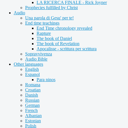
LA RICERCA FINALE - Rick Joyner
Prophecies fulfilled by Christ
Audio
Una parola di Gesu' per te!
End time teachings
End Time chronology revealed
Rapture
The book of Daniel
The book of Revelation
Apocalisse - scrittura per scrittura
Sopravvivenza
Audio Bible
Other languages
English
Espanol
Para ninos
Romana
Croatian
Danish
Russian
German
French
Albanian
Estonian
Polish