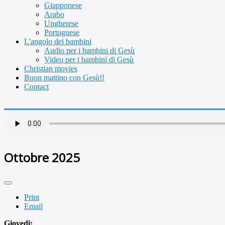
Giapponese
Arabo
Ungherese
Portuguese
L'angolo dei bambini
Audio per i bambini di Gesù
Video per i bambini di Gesù
Christian movies
Buon mattino con Gesù!!
Contact
Ottobre 2025
Print
Email
Giovedi: