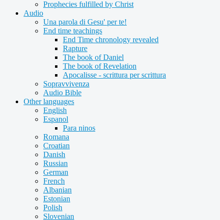
Prophecies fulfilled by Christ
Audio
Una parola di Gesu' per te!
End time teachings
End Time chronology revealed
Rapture
The book of Daniel
The book of Revelation
Apocalisse - scrittura per scrittura
Sopravvivenza
Audio Bible
Other languages
English
Espanol
Para ninos
Romana
Croatian
Danish
Russian
German
French
Albanian
Estonian
Polish
Slovenian