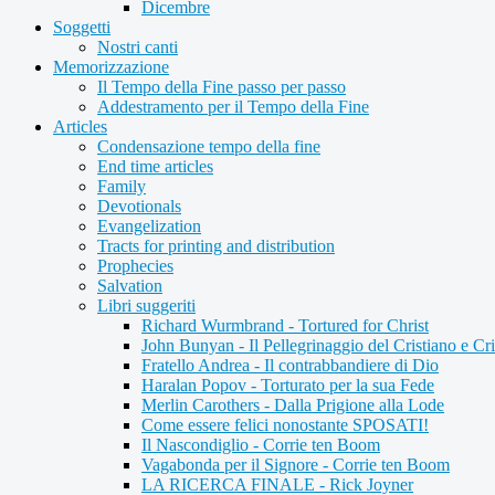
Dicembre
Soggetti
Nostri canti
Memorizzazione
Il Tempo della Fine passo per passo
Addestramento per il Tempo della Fine
Articles
Condensazione tempo della fine
End time articles
Family
Devotionals
Evangelization
Tracts for printing and distribution
Prophecies
Salvation
Libri suggeriti
Richard Wurmbrand - Tortured for Christ
John Bunyan - Il Pellegrinaggio del Cristiano e Cri
Fratello Andrea - Il contrabbandiere di Dio
Haralan Popov - Torturato per la sua Fede
Merlin Carothers - Dalla Prigione alla Lode
Come essere felici nonostante SPOSATI!
Il Nascondiglio - Corrie ten Boom
Vagabonda per il Signore - Corrie ten Boom
LA RICERCA FINALE - Rick Joyner